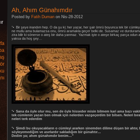
Ah, Ahım Günahımdır
Posted by
Fatih Duman
on Nis-28-2012
ır
°• Bir şeye inandım hep. O da şu ki; her yazar, her şair ömrü boyunca tek bir cümleyi
ne mutlu ama bulamazsa onu, ömrü aramakla geçer belki de. Susamaz ve durduramaz
zira bilir ki sönerse o ateş bir daha yanmaz. Yazmak işte o ateşe birkaç parça odun 
yaksa da hoş şey…
fa
ba
aş
ör
ku
nı
°• Sana da öyle olur mu, sen de öyle hisseder misin bilmem kari ama bazı vak
tek cümlenin yazarı ben olmak için nelerden vazgeçerdim bir bilsen. Neleri bır
neleri terk ederdim
°• Şimdi bu okuyacakların o cümleyi ararken sinemden dilime düşen bir ahtır, 
söyleyemediğim ve asırlardır sakladığım bir günahtır…
Dedim ya; ahım günahımdır benim…”