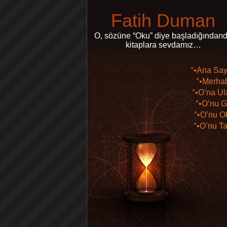
Fatih Duman
O, sözüne “Oku” diye başladığındand
kitaplara sevdamız…
°•Ana Say
°•Merha
°•O’na Ul
°•O’nu G
°•O’nu O
°•O’nu Ta