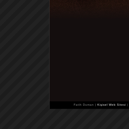
Fatih Duman |
Kişisel Web Sitesi
|