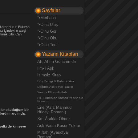
Sayfalar
°•Merhaba
°•O’na Ulaş
 arar durur. Bulursa
 içindeki o ateşi
°•O’nu Gör
atmak gibi. Can
°•O’nu Oku
°•O’nu Tanı
Yazarın Kitapları
Ah, Ahım Günahımdır
İlm- i Aşk
İsimsiz Kitap
Düş Yanığı & Buhur-u Aşk
Doğuda Aşk Böyle Yazılır
Yandık Elhamdülillah
Pir- i Türkistan Ahmed Yesevi'nin
Romanı
Ene (Aziz Mahmud
itler okuduğum bir
Hüdayi Romanı)
akırdım ardımda,
Sır- Âşıklar Ölmez
Aşk Varsa Kusur Yoktur
belki de kimseye
Miftah (Ayasofya
Romanı)