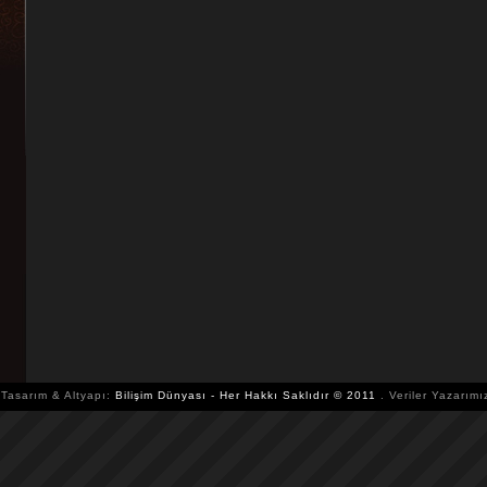
 Tasarım & Altyapı:
Bilişim Dünyası - Her Hakkı Saklıdır © 2011
. Veriler Yazarımı