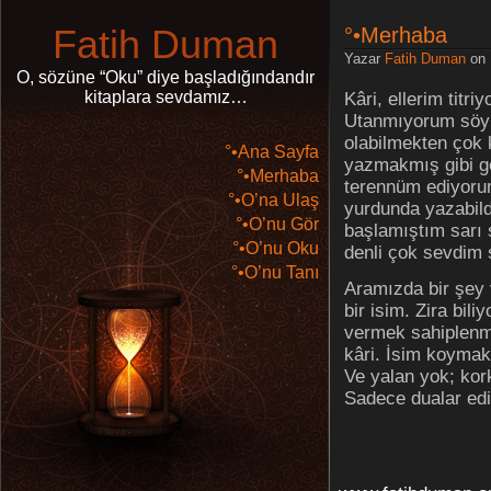
Fatih Duman
°•Merhaba
Yazar
Fatih Duman
on 
O, sözüne “Oku” diye başladığındandır
kitaplara sevdamız…
Kâri, ellerim tit
Utanmıyorum söy
olabilmekten çok 
°•Ana Sayfa
yazmakmış gibi gel
°•Merhaba
terennüm ediyorum.
°•O’na Ulaş
yurdunda yazabild
°•O’nu Gör
başlamıştım sarı 
°•O’nu Oku
denli çok sevdim 
°•O’nu Tanı
Aramızda bir şey
bir isim. Zira bi
vermek sahiplenme
kâri. İsim koyma
Ve yalan yok; ko
Sadece dualar ed