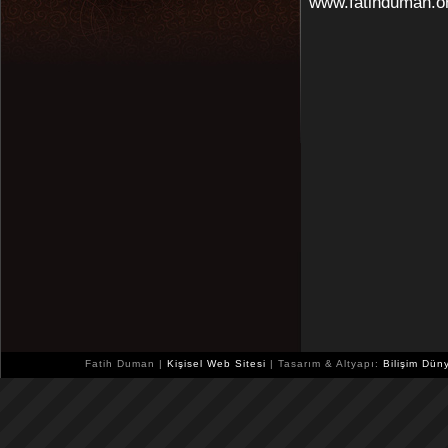
www.fatihduman.or
Fatih Duman |
Kişisel Web Sitesi
| Tasarım & Altyapı:
Bilişim Dün