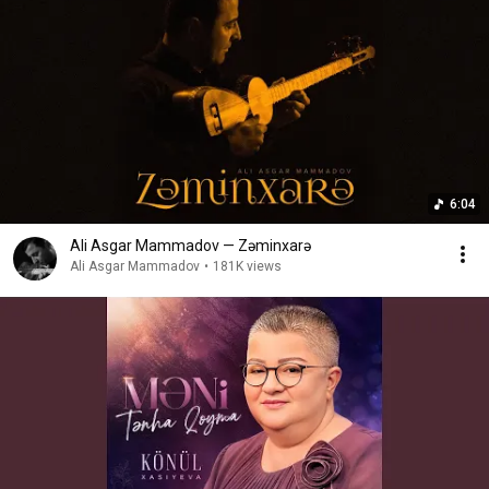
6:04
Ali Asgar Mammadov — Zəminxarə
Ali Asgar Mammadov
•
181K views