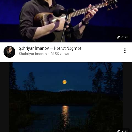
6:23
Şəhriyar İmanov — Həsrət Nəğməsi
Shahriyar Imanov
•
315K views
7:23