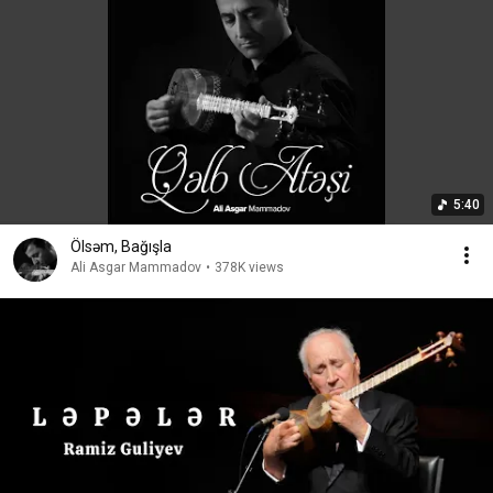
5:40
Ölsəm, Bağışla
Ali Asgar Mammadov
•
378K views