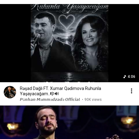
4:06
Rəşad Dağlı FT. Xumar Qədimova Ruhunla
Yaşayacağam..🎼🔊
𝙋ü𝙣𝙝𝙖𝙣 𝙈ə𝙢𝙢ə𝙙𝙯𝙖𝙙ə 𝙊𝙛𝙛𝙞𝙘𝙞𝙖𝙡
•
90K views