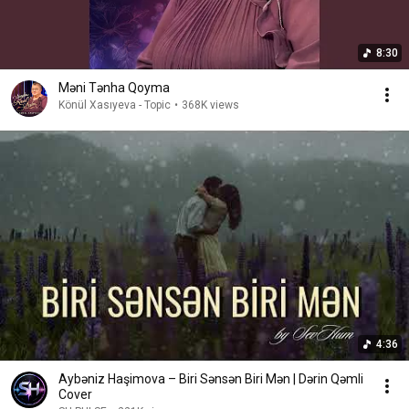
8:30
Məni Tənha Qoyma
Könül Xasıyeva - Topic
•
368K views
4:36
Aybəniz Haşimova – Biri Sənsən Biri Mən | Dərin Qəmli
Cover