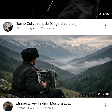
4:05
Ramiz Guliyev Ləpələr(Original version)
Ramiz Guliyev
•
301K views
10:56
Etimad Eliyev Tekliyin Musiqisi 2026
Etimad Eliyev
•
511K views