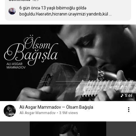
6 gün öncə 13 yaşlı bibimoğlu göldə 
boğuldu.Həsrətin,hicranın ürəyimizi yandırıb,kül 
elədi,bacınqurban.Nə edirdin o göldə sən?Əcəlmi səni 
qatdı qabağına,ay qardaş!?Gəl,gəl son qoy bu 
həsrətə.Dözə bilmirik.Anan yazıxdı.Qoxunu bizdən alır.Bu 
nə dərd idi,nə bəla idi,ilahi?Yayda gələcəkdin axı 
kəndə,mənim dərsim olmayacaqdı,səni haralara 
aparacaqdım mən.Gəl bax imtahanlarım qurtarıb.Sən 
gələcəkdin,amma bu qədər tez,bu vəziyyətdə 
gəlməməliydin axı sən.Ürəyim yanır,qəlbim 
dağlanır.Çatmayan nəfəsinə bacın qurban olsun.Gəl ki hər 
kəs sevinsin ,hər kəs şad olsun ,ay qardaşım,ay körpə 
bala😭
5:46
Ali Asgar Mammadov — Ölsəm Bağışla
Ali Asgar Mammadov
•
3.9M views