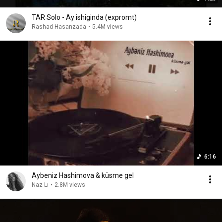
TAR Solo - Ay ishiginda (expromt)
Rashad Hasanzada
•
5.4M views
6:16
Aybeniz Hashimova & küsme gel
Naz Lı
•
2.8M views