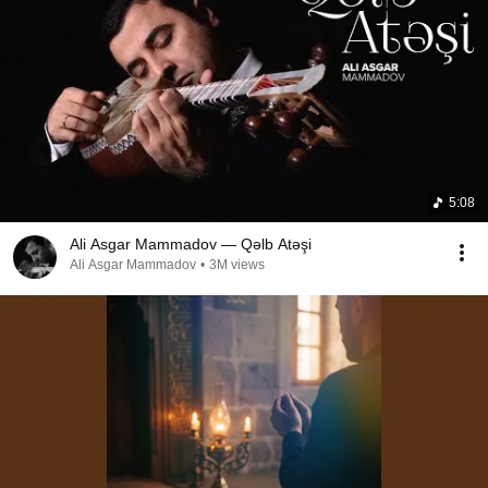
5:08
Ali Asgar Mammadov — Qəlb Atəşi
Ali Asgar Mammadov
•
3M views