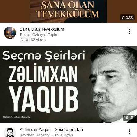
3:06
Sana Olan Tevekkülüm
Tezcan Özkaya - Topic
New
32 views
19:15
Zəlimxan Yaqub - Seçmə Şeirləri
Rovshan Hasanly
•
321K views