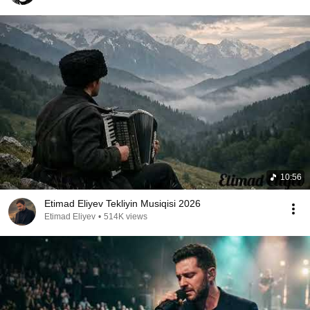
10:56
Etimad Eliyev Tekliyin Musiqisi 2026
Etimad Eliyev
•
514K views