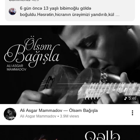
6 gün öncə 13 yaşlı bibimoğlu göldə 
boğuldu.Həsrətin,hicranın ürəyimizi yandırıb,kül 
elədi,bacınqurban.Nə edirdin o göldə sən?Əcəlmi səni 
qatdı qabağına,ay qardaş!?Gəl,gəl son qoy bu 
həsrətə.Dözə bilmirik.Anan yazıxdı.Qoxunu bizdən 
alır.Bu nə dərd idi,nə bəla idi,ilahi?Yayda gələcəkdin axı 
kəndə,mənim dərsim olmayacaqdı,səni haralara 
aparacaqdım mən.Gəl bax imtahanlarım qurtarıb.Sən 
gələcəkdin,amma bu qədər tez,bu vəziyyətdə 
gəlməməliydin axı sən.Ürəyim yanır,qəlbim 
dağlanır.Çatmayan nəfəsinə bacın qurban olsun.Gəl ki 
hər kəs sevinsin ,hər kəs şad olsun ,ay qardaşım,ay 
körpə bala😭
5:46
Ali Asgar Mammadov — Ölsəm Bağışla
Ali Asgar Mammadov
•
3.9M views