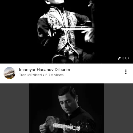
3:07
Imamyar Hasanov Dilbərim
Tren Müzikleri
•
6.7M views