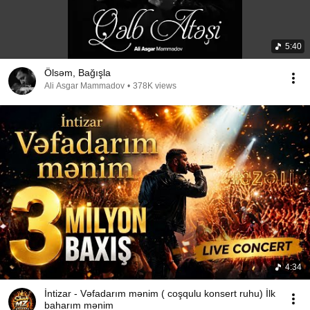
5:40
Ölsəm, Bağışla
Ali Asgar Mammadov
•
378K views
4:34
İntizar - Vəfadarım mənim ( coşqulu konsert ruhu) İlk
baharım mənim