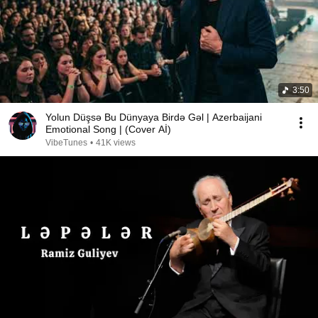
3:50
Yolun Düşsə Bu Dünyaya Birdə Gəl | Azerbaijani
Emotional Song | (Cover Aİ)
VibeTunes
•
41K views