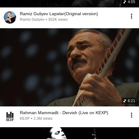
4:05
Ramiz Guliyev Ləpələr(Original version)
Ramiz Guliyev
•
302K views
6:21
Rəhman Məmmədli - Dervish (Live on KEXP)
KEXP
•
2.3M views